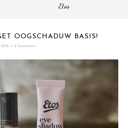
Etos
GET OOGSCHADUW BASIS!
i 2016
/
4 Comments