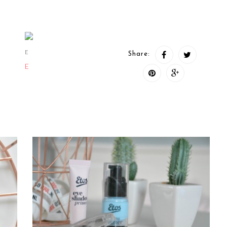
E
Share:
E