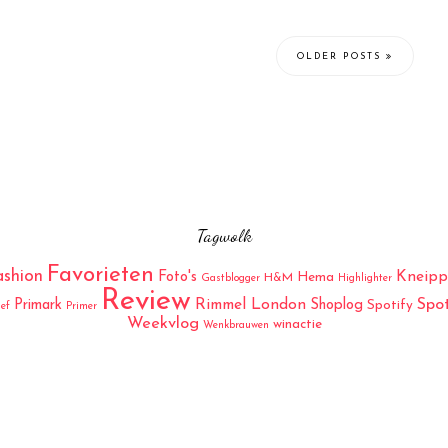
OLDER POSTS
Tagwolk
Favorieten
ashion
Kneipp
Foto's
Hema
H&M
Gastblogger
Highlighter
Review
Rimmel London
Spo
Primark
Shoplog
Spotify
ief
Primer
Weekvlog
winactie
Wenkbrauwen