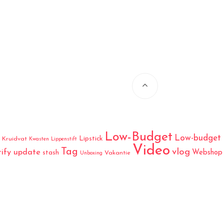
Low-Budget
Low-budget
Lipstick
Kruidvat
Kwasten
Lippenstift
Video
Tag
vlog
tify update
Webshop
stash
Vakantie
Unboxing