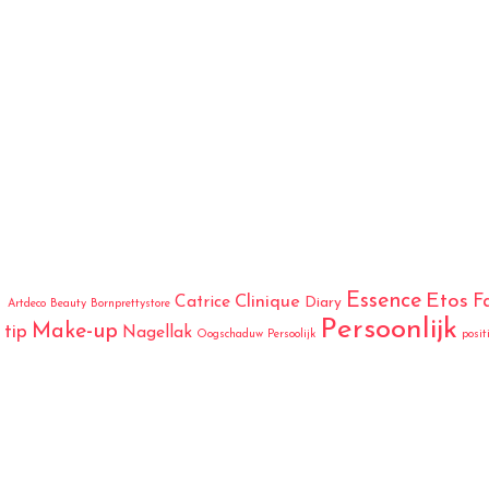
Essence
Etos
F
Catrice
Clinique
Diary
Artdeco
Beauty
Bornprettystore
Persoonlijk
Make-up
tip
Nagellak
Oogschaduw
Persoolijk
posit