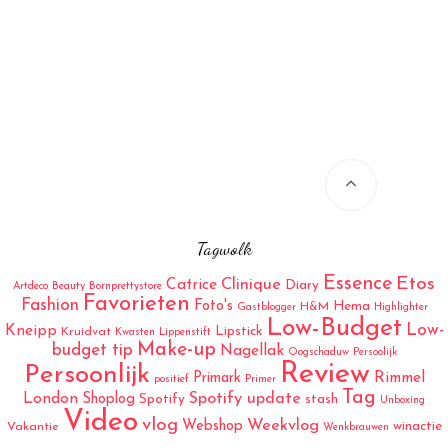
Tagwolk
Essence
Etos
Catrice
Clinique
Diary
Artdeco
Beauty
Bornprettystore
Favorieten
Fashion
Foto's
Hema
H&M
Gastblogger
Highlighter
Low-Budget
Low-
Kneipp
Lipstick
Kruidvat
Kwasten
Lippenstift
Make-up
budget tip
Nagellak
Oogschaduw
Persoolijk
Review
Persoonlijk
Rimmel
Primark
positief
Primer
Tag
London
Spotify update
Shoplog
Spotify
stash
Unboxing
Video
vlog
Weekvlog
Webshop
winactie
Vakantie
Wenkbrauwen