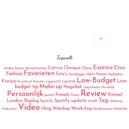
Tagwolk
Essence
Etos
Catrice
Clinique
Diary
Artdeco
Beauty
Bornprettystore
Favorieten
Fashion
Foto's
Hema
H&M
Gastblogger
Highlighter
Low-Budget
Low-
Kneipp
Lipstick
Kruidvat
Kwasten
Lippenstift
Make-up
budget tip
Nagellak
Oogschaduw
Persoolijk
Review
Persoonlijk
Rimmel
Primark
positief
Primer
Tag
London
Spotify update
Shoplog
Spotify
stash
Unboxing
Video
vlog
Weekvlog
Webshop
winactie
Vakantie
Wenkbrauwen