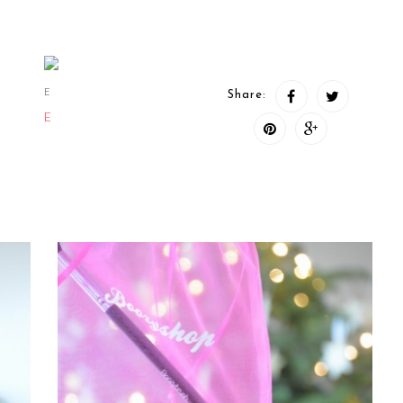
E
Share:
E