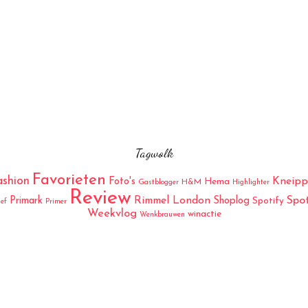
Tagwolk
Favorieten
ashion
Kneipp
Foto's
Hema
H&M
Gastblogger
Highlighter
Review
Rimmel London
Spo
Primark
Shoplog
Spotify
ief
Primer
Weekvlog
winactie
Wenkbrauwen