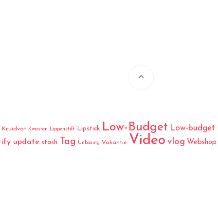
Low-Budget
Low-budget
Lipstick
Kruidvat
Kwasten
Lippenstift
Video
Tag
vlog
tify update
Webshop
stash
Vakantie
Unboxing