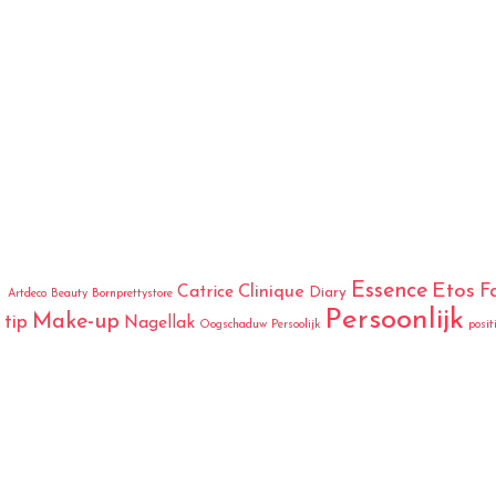
Essence
Etos
F
Catrice
Clinique
Diary
Artdeco
Beauty
Bornprettystore
Persoonlijk
Make-up
tip
Nagellak
Oogschaduw
Persoolijk
posit