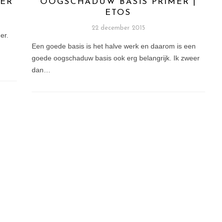
MER
OOGSCHADUW BASIS PRIMER |
ETOS
22 december 2015
er.
Een goede basis is het halve werk en daarom is een
goede oogschaduw basis ook erg belangrijk. Ik zweer
dan…