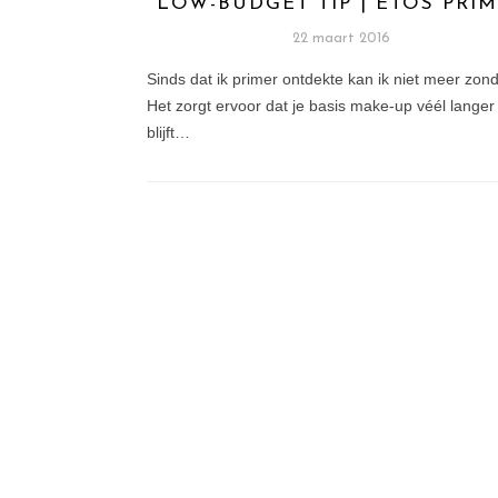
LOW-BUDGET TIP | ETOS PRI
22 maart 2016
Sinds dat ik primer ontdekte kan ik niet meer zond
Het zorgt ervoor dat je basis make-up véél langer
blijft…