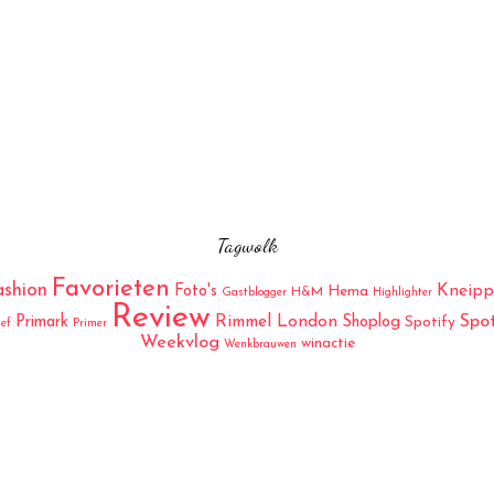
Tagwolk
Favorieten
ashion
Kneipp
Foto's
Hema
H&M
Gastblogger
Highlighter
Review
Rimmel London
Spo
Primark
Shoplog
Spotify
ief
Primer
Weekvlog
winactie
Wenkbrauwen