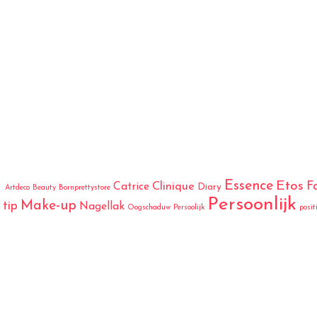
Essence
Etos
F
Catrice
Clinique
Diary
Artdeco
Beauty
Bornprettystore
Persoonlijk
Make-up
tip
Nagellak
Oogschaduw
Persoolijk
posit