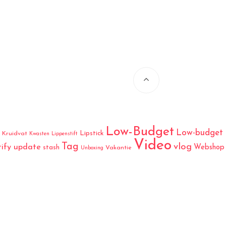
Low-Budget
Low-budget
Lipstick
Kruidvat
Kwasten
Lippenstift
Video
Tag
vlog
tify update
Webshop
stash
Vakantie
Unboxing