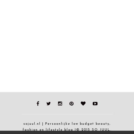
sojuul.nl | Persoonlijke low budget beauty,
fashion en lifestyle blog |© 2015 SO JUUL.