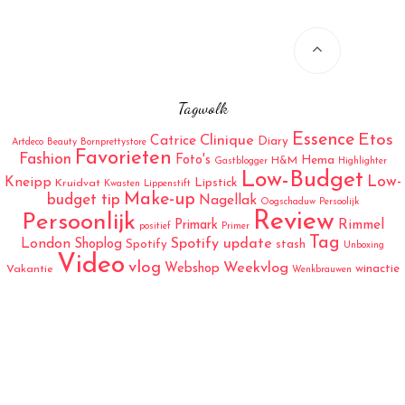
Tagwolk
Essence
Etos
Catrice
Clinique
Diary
Artdeco
Beauty
Bornprettystore
Favorieten
Fashion
Foto's
Hema
H&M
Gastblogger
Highlighter
Low-Budget
Low-
Kneipp
Lipstick
Kruidvat
Kwasten
Lippenstift
Make-up
budget tip
Nagellak
Oogschaduw
Persoolijk
Review
Persoonlijk
Rimmel
Primark
positief
Primer
Tag
London
Spotify update
Shoplog
Spotify
stash
Unboxing
Video
vlog
Weekvlog
Webshop
winactie
Vakantie
Wenkbrauwen