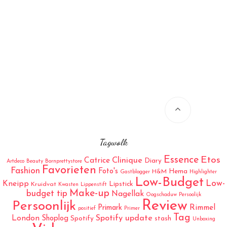
Tagwolk
Essence
Etos
Catrice
Clinique
Diary
Artdeco
Beauty
Bornprettystore
Favorieten
Fashion
Foto's
Hema
H&M
Gastblogger
Highlighter
Low-Budget
Low-
Kneipp
Lipstick
Kruidvat
Kwasten
Lippenstift
Make-up
budget tip
Nagellak
Oogschaduw
Persoolijk
Review
Persoonlijk
Rimmel
Primark
positief
Primer
Tag
London
Spotify update
Shoplog
Spotify
stash
Unboxing