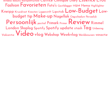
Essence
Etos
Catrice
Clinique
Diary
Artdeco
Beauty
Bornprettystore
Favorieten
Fashion
Foto's
Hema
H&M
Gastblogger
Highlighter
Low-Budget
Low-
Kneipp
Lipstick
Kruidvat
Kwasten
Lippenstift
Make-up
budget tip
Nagellak
Oogschaduw
Persoolijk
Review
Persoonlijk
Rimmel
Primark
positief
Primer
Tag
London
Spotify update
Shoplog
Spotify
stash
Unboxing
Video
vlog
Weekvlog
Webshop
winactie
Vakantie
Wenkbrauwen