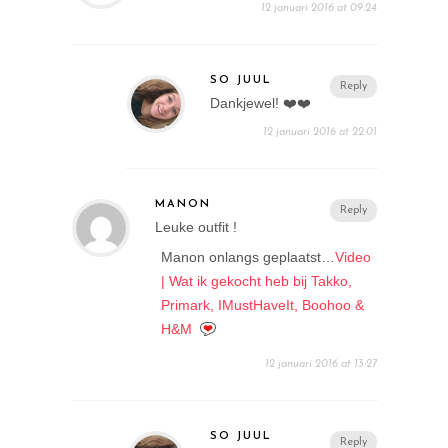
12 januari 2016 at 09:24
SO JUUL
Reply
Dankjewel! ❤️❤️
12 januari 2016 at 22:01
MANON
Reply
Leuke outfit !
Manon onlangs geplaatst…
Video
| Wat ik gekocht heb bij Takko,
Primark, IMustHaveIt, Boohoo &
H&M
12 januari 2016 at 13:27
SO JUUL
Reply