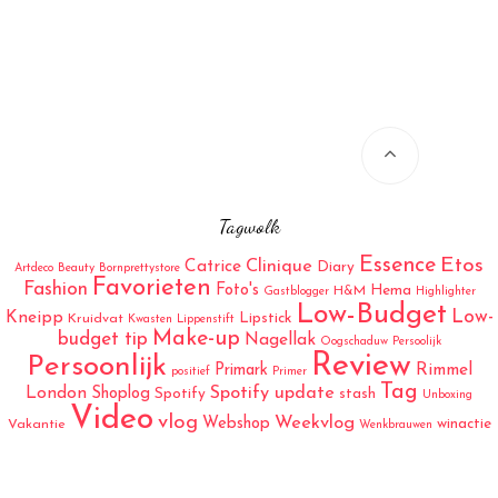
Tagwolk
Essence
Etos
Catrice
Clinique
Diary
Artdeco
Beauty
Bornprettystore
Favorieten
Fashion
Foto's
Hema
H&M
Gastblogger
Highlighter
Low-Budget
Low-
Kneipp
Lipstick
Kruidvat
Kwasten
Lippenstift
Make-up
budget tip
Nagellak
Oogschaduw
Persoolijk
Review
Persoonlijk
Rimmel
Primark
positief
Primer
Tag
London
Spotify update
Shoplog
Spotify
stash
Unboxing
Video
vlog
Weekvlog
Webshop
winactie
Vakantie
Wenkbrauwen