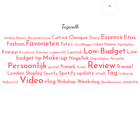
Tagwolk
Essence
Etos
Catrice
Clinique
Diary
Artdeco
Beauty
Bornprettystore
Favorieten
Fashion
Foto's
Hema
H&M
Gastblogger
Highlighter
Low-Budget
Low-
Kneipp
Lipstick
Kruidvat
Kwasten
Lippenstift
Make-up
budget tip
Nagellak
Oogschaduw
Persoolijk
Review
Persoonlijk
Rimmel
Primark
positief
Primer
Tag
London
Spotify update
Shoplog
Spotify
stash
Unboxing
Video
vlog
Weekvlog
Webshop
winactie
Vakantie
Wenkbrauwen