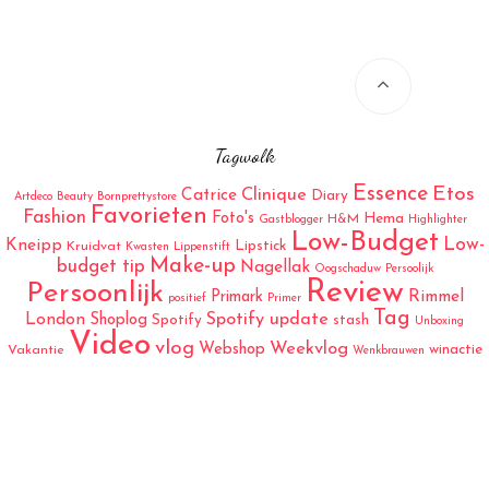
Tagwolk
Essence
Etos
Catrice
Clinique
Diary
Artdeco
Beauty
Bornprettystore
Favorieten
Fashion
Foto's
Hema
H&M
Gastblogger
Highlighter
Low-Budget
Low-
Kneipp
Lipstick
Kruidvat
Kwasten
Lippenstift
Make-up
budget tip
Nagellak
Oogschaduw
Persoolijk
Review
Persoonlijk
Rimmel
Primark
positief
Primer
Tag
London
Spotify update
Shoplog
Spotify
stash
Unboxing
Video
vlog
Weekvlog
Webshop
winactie
Vakantie
Wenkbrauwen